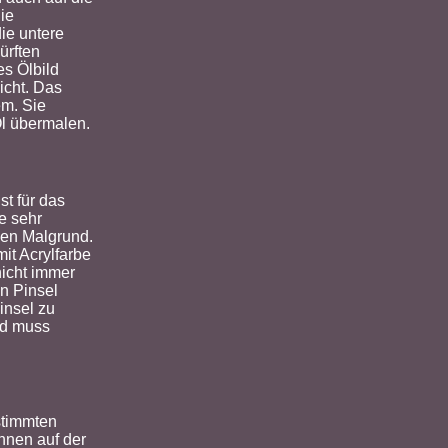
ie
ie untere
ürften
es Ölbild
icht. Das
em. Sie
Öl übermalen.
st für das
e sehr
den Malgrund.
it Acrylfarbe
nicht immer
en Pinsel
insel zu
und muss
stimmten
hnen auf der