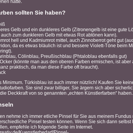
ehen hätte.
rben sollten Sie haben?
eiß
leres Gelb und ein dunkleres Gelb (Zitronengelb ist eine gute L
 auch zum dunkleren Gelb mit etwas Rot abtönen kann).
rot hell und Kadmiumrot mittel, auch Zinnoberrot geht gut (au
idon, da es etwas bläulich ist und bessere Violett-Töne beim 
ringt).
rinblau, Cölinblau, Preußischblau (Phtaloblau ebenfalls gut)
 Ocker (könnte man aus den oberen Farben ermischen, ist aber a
anz praktisch, da man diese Farbe oft braucht).
ack
 Minimum. Türkisblau ist auch immer nützlich! Kaufen Sie kein
diofarben. Sie sind zwar billiger, Sie ärgern sich aber sicherli
 die Deckkraft von so genannten „echten Künstlerfarben“ haben.
nseln
en nehme ich immer etliche Pinsel für Sie aus meinem Fundus m
erschiedliche Pinsel testen können. Wenn Sie sich dann selbst 
en, empfehle ich folgende Seite im Internet.
reativ.de/Kuenstlerbedarf/Pinsel-