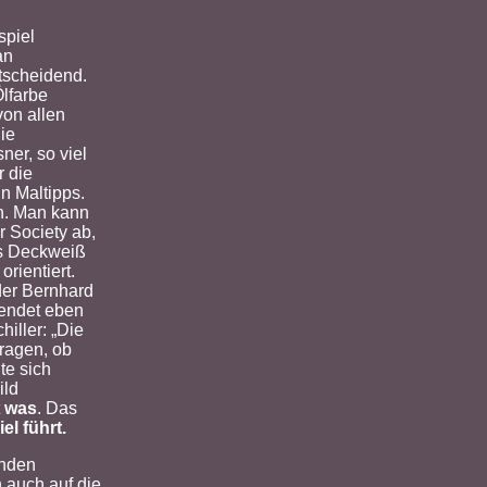
spiel
an
tscheidend.
lfarbe
von allen
ie
ner, so viel
r die
n Maltipps.
en. Man kann
 Society ab,
ls Deckweiß
rientiert.
oder Bernhard
wendet eben
iller: „Die
fragen, ob
te sich
ild
t
was
. Das
el führt.
unden
 auch auf die