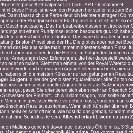
/Kuenstlerpinsel/Oelmalpinsel-/I-LOVE- ART-Oelmalpinsel-
html Diese Pinsel sind von den Haaren her steifer, als zum Bei
el. Damit lässt sich die Farbe deutlich leichter auftragen! Ob m
pinsel oder Rundpinsel oder Flachpinsel nimmt ist nicht so en
 oft Geschmacksache. Das Farbeabreißenlassen mit trockener Ö
 allerdings mit einem Rundpinsel schon besonders gut. Ich habe 
 Stück in unterschiedlichen Größen. Das wäre dann aber schon d
ttung. Brislon-Pinsel sind der Hit. Die gibt es aber nur bei Boes
hrend des Malens sollte man immer mindestens einen Pinsel fü
rben haben und einen für die Hellen. Im Folgenden kommen nu
er nur Anregungen bzw. Erfahrungen, die hier dargestellt werd
 so oder so malen. Sieht man einmal von der Royal Watercolour
ründet wurde und den wahren Aquarellisten vorschrieb, niema
, haben sich die meisten Künstler nur am gelungenen Resultat o
nger Sargent
, einer der genialsten Aquarellmaler aller Zeiten 
eitgenössischer sensationeller Aquarellmaler aus Salzburg ver
n es gut passt. Sie orientieren sich eben mehr an Friedrich Sch
e Schwester der Freiheit“. Ich will damit sagen, man sollte nicht 
m Medium in gewisser Weise vorgehen muss, sondern man soll
ewünschten Resultat ausrichten. Wenn sich Künstler über ein B
dann heißt es sehr oft nicht,
wie
hast da das gemalt, sondern mi
inmal eine Scheckkarte sein.
Alles ist erlaubt, wenn es zum Zi
enden Maltipps gehe ich davon aus, dass das Ölbild in ca. 3 St
ist. Man nennt diese Maltechnik
Alla prima
. Das kommt natürlich