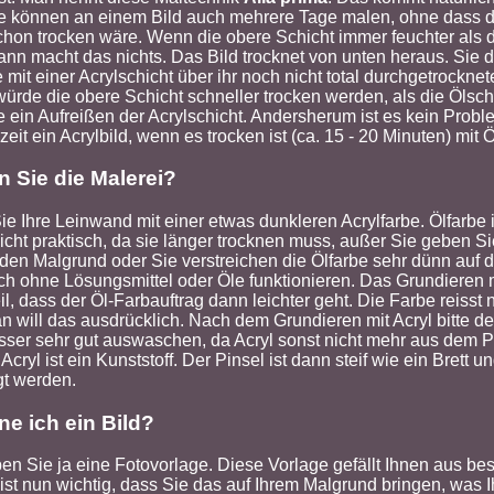
e können an einem Bild auch mehrere Tage malen, ohne dass d
chon trocken wäre. Wenn die obere Schicht immer feuchter als d
dann macht das nichts. Das Bild trocknet von unten heraus. Sie d
e mit einer Acrylschicht über ihr noch nicht total durchgetrocknet
würde die obere Schicht schneller trocken werden, als die Ölsch
e ein Aufreißen der Acrylschicht. Andersherum ist es kein Probl
eit ein Acrylbild, wenn es trocken ist (ca. 15 - 20 Minuten) mit 
n Sie die Malerei?
e Ihre Leinwand mit einer etwas dunkleren Acrylfarbe. Ölfarbe i
icht praktisch, da sie länger trocknen muss, außer Sie geben Si
 den Malgrund oder Sie verstreichen die Ölfarbe sehr dünn auf 
h ohne Lösungsmittel oder Öle funktionieren. Das Grundieren m
il, dass der Öl-Farbauftrag dann leichter geht. Die Farbe reisst 
n will das ausdrücklich. Nach dem Grundieren mit Acryl bitte d
asser sehr gut auswaschen, da Acryl sonst nicht mehr aus dem P
 Acryl ist ein Kunststoff. Der Pinsel ist dann steif wie ein Brett 
gt werden.
ne ich ein Bild?
en Sie ja eine Fotovorlage. Diese Vorlage gefällt Ihnen aus be
ist nun wichtig, dass Sie das auf Ihrem Malgrund bringen, was I