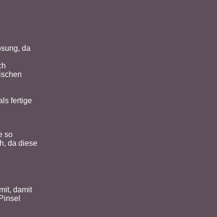
ösung, da
ch
Mischen
ls fertige
e so
ch, da diese
it, damit
Pinsel