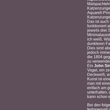
Malspachteln
Katzenzunge.
Aquarell-Pins
Katzenzungen
Das ist auch
funktioniert
jeweils drei
Minimalaussta
ich weiß. Wä
dunkleren Fa
Dies sind ab
jedoch immer
die 1804 geg
zu verwenden
Ein
John Si
Vogel, ein z
Deckweiß, wen
Kunst ist ein
man mit eine
einfach am g
unterhalten, 
kann schon e
Bei den folg
fertiggemalt 