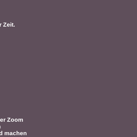
 Zeit.
ber Zoom
n
nd machen